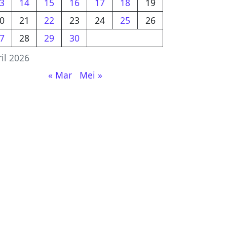
3
14
15
16
17
18
19
0
21
22
23
24
25
26
7
28
29
30
il 2026
« Mar
Mei »
a PSG Vs Liverpool 9 April 2026
a Junior Vs Palmeiras 9 April 2026