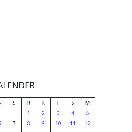
ALENDER
S
S
R
K
J
S
M
1
2
3
4
5
6
7
8
9
10
11
12
a Bologna Vs Aston Villa 10 April 2026