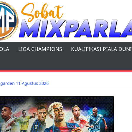
Bola Terkini & Prediksi Parlay Jitu Akurat | SOBATPAR
BOLA
LIGA CHAMPIONS
KUALIFIKASI PIALA DUN
urgarden 11 Agustus 2026