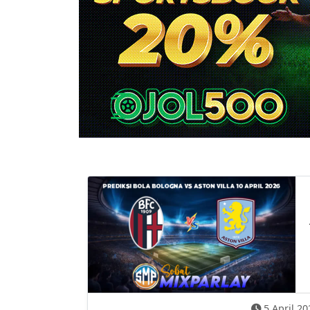
5 April 20