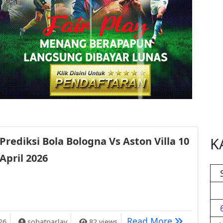
K
Prediksi Bola Bologna Vs Aston Villa 10
April 2026
Prediksi Bol
Read More
26
sobatparlay
82 views