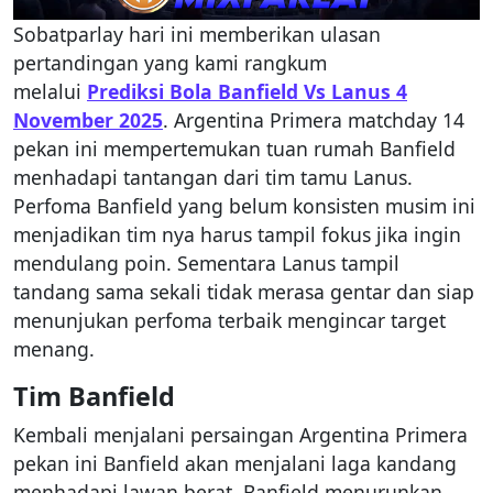
Sobatparlay hari ini memberikan ulasan
pertandingan yang kami rangkum
melalui
Prediksi Bola Banfield Vs Lanus 4
November 2025
. Argentina Primera matchday 14
pekan ini mempertemukan tuan rumah Banfield
menhadapi tantangan dari tim tamu Lanus.
Perfoma Banfield yang belum konsisten musim ini
menjadikan tim nya harus tampil fokus jika ingin
mendulang poin. Sementara Lanus tampil
tandang sama sekali tidak merasa gentar dan siap
menunjukan perfoma terbaik mengincar target
menang.
Tim Banfield
Kembali menjalani persaingan Argentina Primera
pekan ini Banfield akan menjalani laga kandang
menhadapi lawan berat. Banfield menurunkan