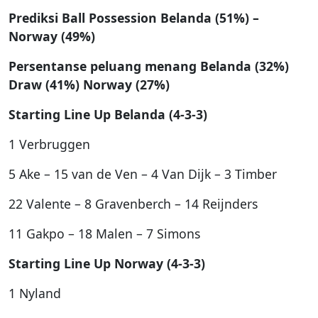
Prediksi Ball Possession Belanda (51%) –
Norway (49%)
Persentanse peluang menang Belanda (32%)
Draw (41%) Norway (27%)
Starting Line Up Belanda (4-3-3)
1 Verbruggen
5 Ake – 15 van de Ven – 4 Van Dijk – 3 Timber
22 Valente – 8 Gravenberch – 14 Reijnders
11 Gakpo – 18 Malen – 7 Simons
Starting Line Up Norway (4-3-3)
1 Nyland