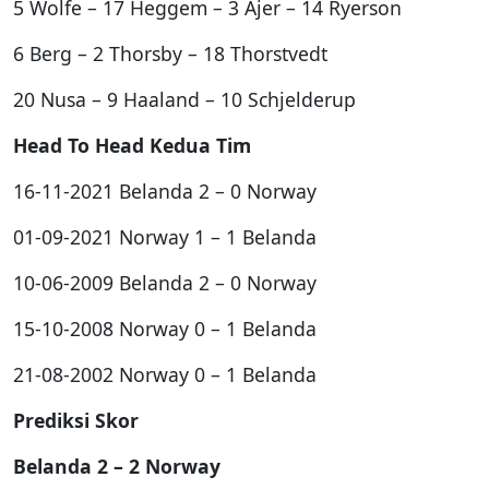
5 Wolfe – 17 Heggem – 3 Ajer – 14 Ryerson
6 Berg – 2 Thorsby – 18 Thorstvedt
20 Nusa – 9 Haaland – 10 Schjelderup
Head To Head Kedua Tim
16-11-2021 Belanda 2 – 0 Norway
01-09-2021 Norway 1 – 1 Belanda
10-06-2009 Belanda 2 – 0 Norway
15-10-2008 Norway 0 – 1 Belanda
21-08-2002 Norway 0 – 1 Belanda
Prediksi Skor
Belanda 2 – 2 Norway