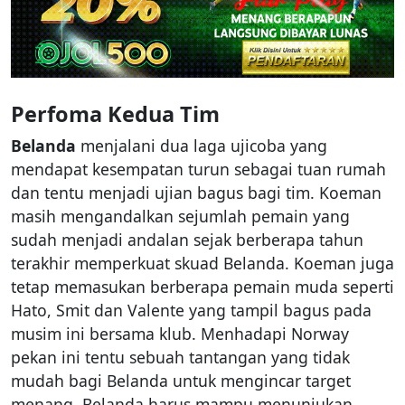
Perfoma Kedua Tim
Belanda
menjalani dua laga ujicoba yang
mendapat kesempatan turun sebagai tuan rumah
dan tentu menjadi ujian bagus bagi tim. Koeman
masih mengandalkan sejumlah pemain yang
sudah menjadi andalan sejak berberapa tahun
terakhir memperkuat skuad Belanda. Koeman juga
tetap memasukan berberapa pemain muda seperti
Hato, Smit dan Valente yang tampil bagus pada
musim ini bersama klub. Menhadapi Norway
pekan ini tentu sebuah tantangan yang tidak
mudah bagi Belanda untuk mengincar target
menang. Belanda harus mampu menunjukan