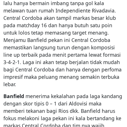
lalu hanya bermain imbang tanpa gol kala
melawan tuan rumah Independiente Rivadavia.
Central Cordoba akan tampil markas besar klub
pada matchday 16 dan hanya butuh satu poin
untuk lolos tetap memasang target menang.
Menjamu Banfield pekan ini Central Cordoba
memastikan langsung turun dengan komposisi
line up terbaik pada menit pertama lewat formasi
3-4-2-1. Laga ini akan tetap berjalan tidak mudah
bagi Central Cordoba dan hanya dengan perfoma
impresif maka peluang menang semakin terbuka
lebar.
Banfield
menerima kekalahan pada laga kandang
dengan skor tipis 0 – 1 dari Aldovisi maka
memberi tekanan bagi Rios dkk. Banfield harus
fokus melakoni laga pekan ini kala bertandang ke
markas Central Cordoba dan tim nya wajib