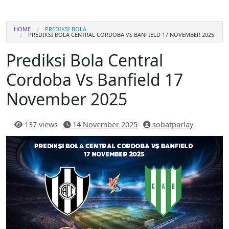
HOME
PREDIKSI BOLA
PREDIKSI BOLA CENTRAL CORDOBA VS BANFIELD 17 NOVEMBER 2025
Prediksi Bola Central
Cordoba Vs Banfield 17
November 2025
137 views
14 November 2025
sobatparlay