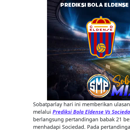
Sobatparlay hari ini memberikan ulas
melalui
Prediksi Bola Eldense Vs Socie
berlangsung pertandingan babak 21 bes
menhadapi Sociedad. Pada pertandingan