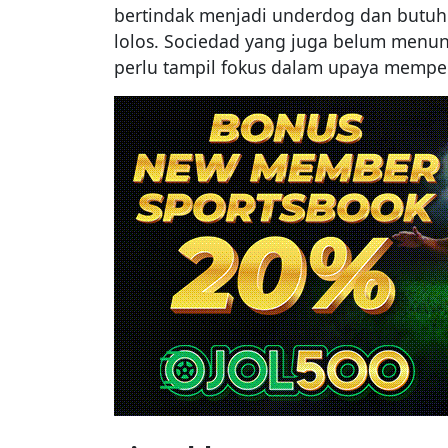
bertindak menjadi underdog dan butuh
lolos. Sociedad yang juga belum menun
perlu tampil fokus dalam upaya memp