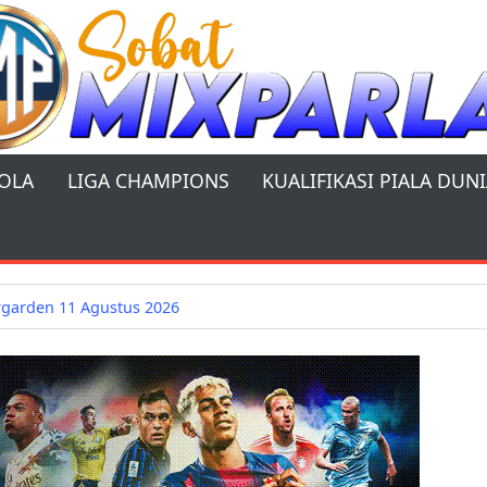
Bola Terkini & Prediksi Parlay Jitu Akurat | SOBATPAR
BOLA
LIGA CHAMPIONS
KUALIFIKASI PIALA DUN
urgarden 11 Agustus 2026