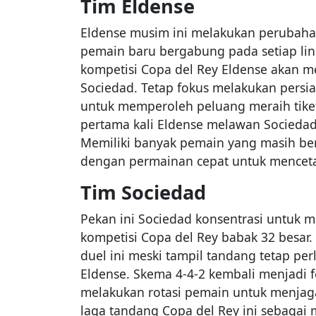
Tim Eldense
Eldense musim ini melakukan perubaha
pemain baru bergabung pada setiap lin
kompetisi Copa del Rey Eldense akan me
Sociedad. Tetap fokus melakukan persi
untuk memperoleh peluang meraih tiket
pertama kali Eldense melawan Sociedad 
Memiliki banyak pemain yang masih ber
dengan permainan cepat untuk menceta
Tim Sociedad
Pekan ini Sociedad konsentrasi untuk 
kompetisi Copa del Rey babak 32 besar
duel ini meski tampil tandang tetap p
Eldense. Skema 4-4-2 kembali menjadi 
melakukan rotasi pemain untuk menjaga
laga tandang Copa del Rey ini sebagai