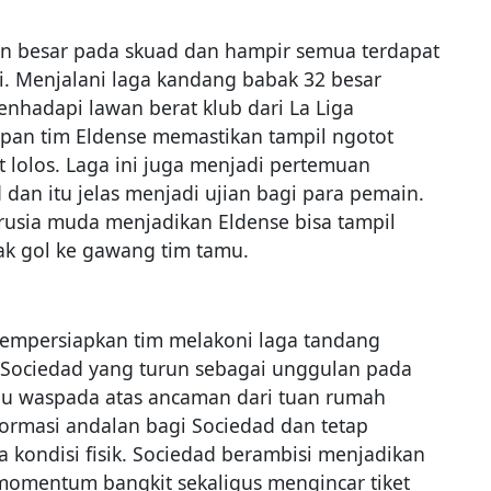
n besar pada skuad dan hampir semua terdapat
i. Menjalani laga kandang babak 32 besar
nhadapi lawan berat klub dari La Liga
apan tim Eldense memastikan tampil ngotot
 lolos. Laga ini juga menjadi pertemuan
dan itu jelas menjadi ujian bagi para pemain.
usia muda menjadikan Eldense bisa tampil
k gol ke gawang tim tamu.
mempersiapkan tim melakoni laga tandang
. Sociedad yang turun sebagai unggulan pada
erlu waspada atas ancaman dari tuan rumah
formasi andalan bagi Sociedad dan tetap
 kondisi fisik. Sociedad berambisi menjadikan
 momentum bangkit sekaligus mengincar tiket