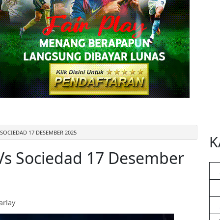
 SOCIEDAD 17 DESEMBER 2025
K
 Vs Sociedad 17 Desember
arlay