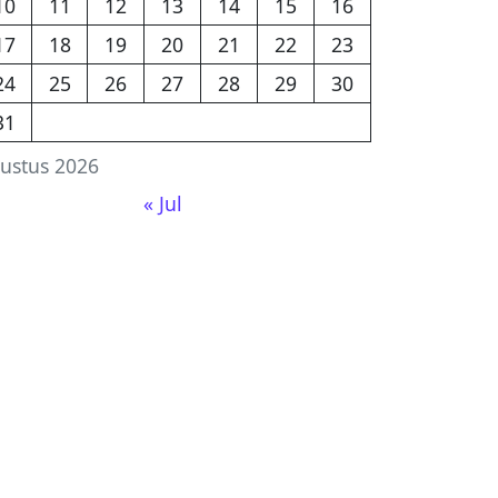
10
11
12
13
14
15
16
17
18
19
20
21
22
23
24
25
26
27
28
29
30
31
ustus 2026
« Jul