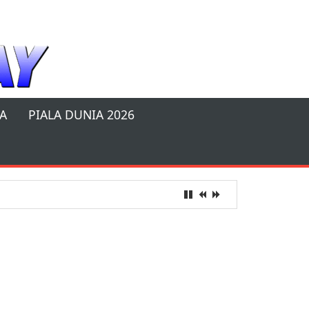
LAY
IA
PIALA DUNIA 2026