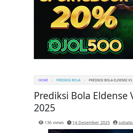
HOME
PREDIKSI BOLA
PREDIKSI BOLA ELDENSE VS
Prediksi Bola Eldense
2025
136 views
14 Desember 2025
sobatp