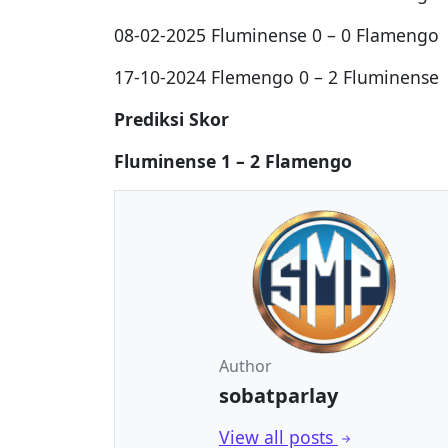
08-02-2025 Fluminense 0 – 0 Flamengo
17-10-2024 Flemengo 0 – 2 Fluminense
Prediksi Skor
Fluminense 1 – 2 Flamengo
Author
sobatparlay
View all posts