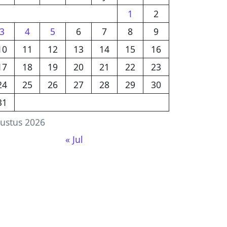
1
2
3
4
5
6
7
8
9
10
11
12
13
14
15
16
17
18
19
20
21
22
23
24
25
26
27
28
29
30
31
ustus 2026
« Jul