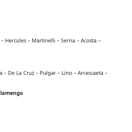
e – Hercules – Martinelli – Serna – Acosta –
a – De La Cruz – Pulgar – Lino – Arrascaeta –
 Flamengo