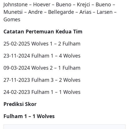
Johnstone – Hoever – Bueno – Krejci – Bueno –
Munetsi – Andre – Bellegarde – Arias – Larsen –
Gomes
Catatan Pertemuan Kedua Tim
25-02-2025 Wolves 1 – 2 Fulham
23-11-2024 Fulham 1 – 4 Wolves
09-03-2024 Wolves 2 – 1 Fulham
27-11-2023 Fulham 3 – 2 Wolves
24-02-2023 Fulham 1 – 1 Wolves
Prediksi Skor
Fulham 1 – 1 Wolves