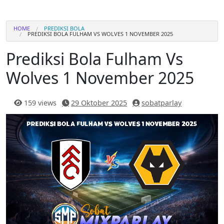
HOME
PREDIKSI BOLA
PREDIKSI BOLA FULHAM VS WOLVES 1 NOVEMBER 2025
Prediksi Bola Fulham Vs
Wolves 1 November 2025
159 views
29 Oktober 2025
sobatparlay