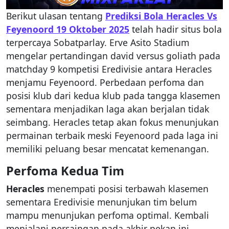
Berikut ulasan tentang
Prediksi Bola Heracles Vs
Feyenoord 19 Oktober 2025
telah hadir situs bola
terpercaya Sobatparlay. Erve Asito Stadium
mengelar pertandingan david versus goliath pada
matchday 9 kompetisi Eredivisie antara Heracles
menjamu Feyenoord. Perbedaan perfoma dan
posisi klub dari kedua klub pada tangga klasemen
sementara menjadikan laga akan berjalan tidak
seimbang. Heracles tetap akan fokus menunjukan
permainan terbaik meski Feyenoord pada laga ini
memiliki peluang besar mencatat kemenangan.
Perfoma Kedua Tim
Heracles
menempati posisi terbawah klasemen
sementara Eredivisie menunjukan tim belum
mampu menunjukan perfoma optimal. Kembali
menjalani persaingan pada akhir pekan ini