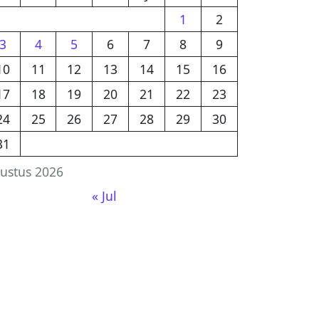
1
2
3
4
5
6
7
8
9
10
11
12
13
14
15
16
17
18
19
20
21
22
23
24
25
26
27
28
29
30
31
ustus 2026
« Jul