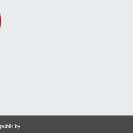
public by