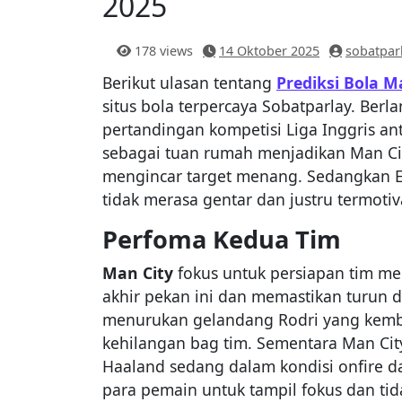
2025
178 views
14 Oktober 2025
sobatpar
Berikut ulasan tentang
Prediksi Bola M
situs bola terpercaya Sobatparlay. Berl
pertandingan kompetisi Liga Inggris an
sebagai tuan rumah menjadikan Man Ci
mengincar target menang. Sedangkan E
tidak merasa gentar dan justru termotiv
Perfoma Kedua Tim
Man City
fokus untuk persiapan tim mel
akhir pekan ini dan memastikan turun d
menurukan gelandang Rodri yang kemba
kehilangan bag tim. Sementara Man City
Haaland sedang dalam kondisi onfire d
para pemain untuk tampil fokus dan t