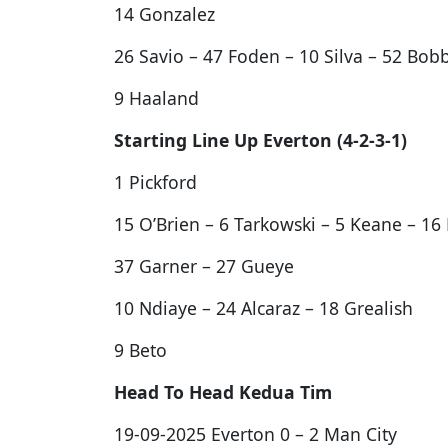
14 Gonzalez
26 Savio – 47 Foden – 10 Silva – 52 Bob
9 Haaland
Starting Line Up Everton (4-2-3-1)
1 Pickford
15 O’Brien – 6 Tarkowski – 5 Keane – 1
37 Garner – 27 Gueye
10 Ndiaye – 24 Alcaraz – 18 Grealish
9 Beto
Head To Head Kedua Tim
19-09-2025 Everton 0 – 2 Man City