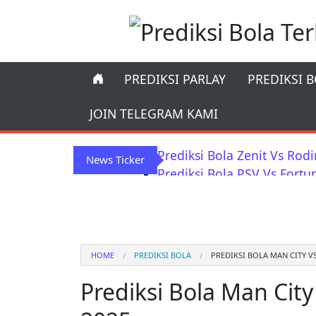
Skip to content
Prediksi Bola Terkini & Prediks
Skip to content
PREDIKSI PARLAY
PREDIKSI 
Main Navigation
JOIN TELEGRAM KAMI
Prediksi Bola Zenit Vs Rod
News Ticker
Prediksi Bola PSV Vs Fortu
Prediksi Parlay Bola 9 Dan 10 Agustu
Prediksi Bola Go Ahead Eagles Vs Wil
Prediksi Bola Portland Vs Puebla 8 A
HOME
PREDIKSI BOLA
PREDIKSI BOLA MAN CITY V
Prediksi Bola Man Cit