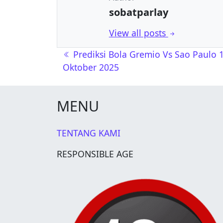
sobatparlay
View all posts
Post navigation
Prediksi Bola Gremio Vs Sao Paulo 
Oktober 2025
MENU
TENTANG KAMI
RESPONSIBLE AGE