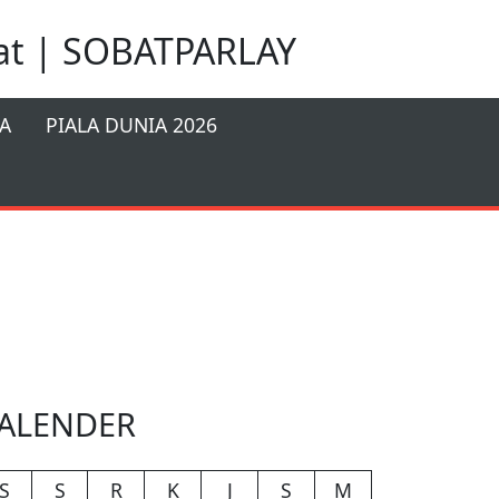
IA
PIALA DUNIA 2026
ALENDER
S
S
R
K
J
S
M