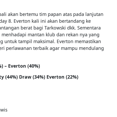
bali akan bertemu tim papan atas pada lanjutan
ay 8. Everton kali ini akan bertandang ke
tantangan berat bagi Tarkowski dkk. Sementara
al menhadapi mantan klub dan rekan nya yang
ng untuk tampil maksimal. Everton memastikan
eri perlawanan terbaik agar mampu mendulang
%) – Everton (40%)
y (44%) Draw (34%) Everton (22%)
ewis