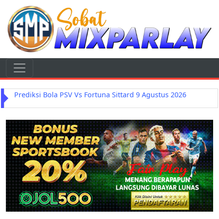
Skip to content
Prediksi Bola Terkini & Prediksi Parlay Jitu Akurat 
Skip to content
Main Navigation
Prediksi Bola PSV Vs Fortuna Sittard 9 Agustus 2026