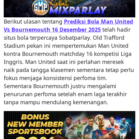
Berikut ulasan tentang
Prediksi Bola Man United
Vs Bournemouth 16 Desember 2025
telah hadir
situs bola terpercaya Sobatparlay. Old Trafford
Stadium pekan ini mempertemukan Man United
kontra Bournemouth matchday 16 kompetisi Liga
Inggris. Man United saat ini perlahan meresek
naik pada tangga klasemen sementara tetap perlu
fokus menjaga konsistensi perfoma tim.
Sementara Bournemouth justru mengalami
penurunan perfoma setelah enam laga terakhir
tanpa mampu mendulang kemenangan.