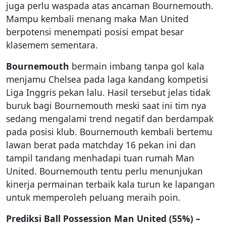
juga perlu waspada atas ancaman Bournemouth.
Mampu kembali menang maka Man United
berpotensi menempati posisi empat besar
klasemem sementara.
Bournemouth
bermain imbang tanpa gol kala
menjamu Chelsea pada laga kandang kompetisi
Liga Inggris pekan lalu. Hasil tersebut jelas tidak
buruk bagi Bournemouth meski saat ini tim nya
sedang mengalami trend negatif dan berdampak
pada posisi klub. Bournemouth kembali bertemu
lawan berat pada matchday 16 pekan ini dan
tampil tandang menhadapi tuan rumah Man
United. Bournemouth tentu perlu menunjukan
kinerja permainan terbaik kala turun ke lapangan
untuk memperoleh peluang meraih poin.
Prediksi Ball Possession Man United (55%) –