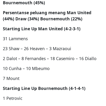
Bournemouth (45%)
Persentanse peluang menang Man United
(44%) Draw (34%) Bournemouth (22%)
Starting Line Up Man United (4-2-3-1)
31 Lammens
23 Shaw – 26 Heaven – 3 Mazraoui
2 Dalot – 8 Fernandes – 18 Casemiro – 16 Diallo
10 Cunha – 10 Mbeumo
7 Mount
Starting Line Up Bournemouth (4-1-4-1)
1 Petrovic