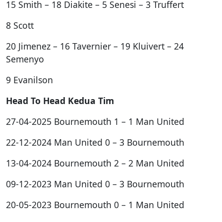
15 Smith – 18 Diakite – 5 Senesi – 3 Truffert
8 Scott
20 Jimenez – 16 Tavernier – 19 Kluivert – 24
Semenyo
9 Evanilson
Head To Head Kedua Tim
27-04-2025 Bournemouth 1 – 1 Man United
22-12-2024 Man United 0 – 3 Bournemouth
13-04-2024 Bournemouth 2 – 2 Man United
09-12-2023 Man United 0 – 3 Bournemouth
20-05-2023 Bournemouth 0 – 1 Man United