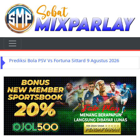
Skip to content
Prediksi Bola Terkini & Prediksi Parlay Jitu Akurat 
Skip to content
Main Navigation
Prediksi Bola PSV Vs Fortuna Sittard 9 Agustus 2026