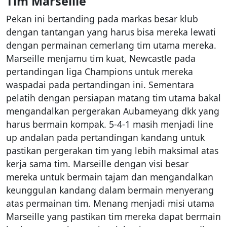
Tim Marseille
Pekan ini bertanding pada markas besar klub
dengan tantangan yang harus bisa mereka lewati
dengan permainan cemerlang tim utama mereka.
Marseille menjamu tim kuat, Newcastle pada
pertandingan liga Champions untuk mereka
waspadai pada pertandingan ini. Sementara
pelatih dengan persiapan matang tim utama bakal
mengandalkan pergerakan Aubameyang dkk yang
harus bermain kompak. 5-4-1 masih menjadi line
up andalan pada pertandingan kandang untuk
pastikan pergerakan tim yang lebih maksimal atas
kerja sama tim. Marseille dengan visi besar
mereka untuk bermain tajam dan mengandalkan
keunggulan kandang dalam bermain menyerang
atas permainan tim. Menang menjadi misi utama
Marseille yang pastikan tim mereka dapat bermain