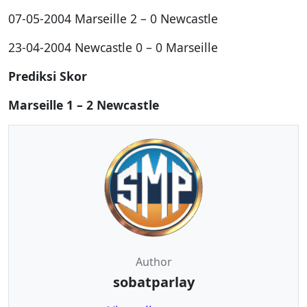
07-05-2004 Marseille 2 – 0 Newcastle
23-04-2004 Newcastle 0 – 0 Marseille
Prediksi Skor
Marseille 1 – 2 Newcastle
Author
sobatparlay