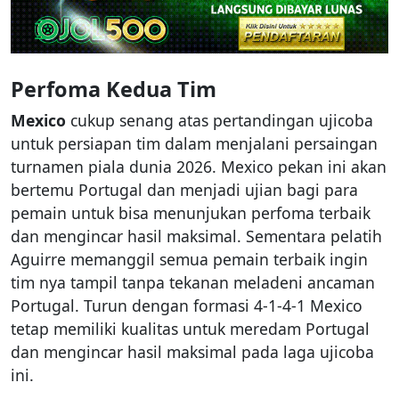
Perfoma Kedua Tim
Mexico
cukup senang atas pertandingan ujicoba
untuk persiapan tim dalam menjalani persaingan
turnamen piala dunia 2026. Mexico pekan ini akan
bertemu Portugal dan menjadi ujian bagi para
pemain untuk bisa menunjukan perfoma terbaik
dan mengincar hasil maksimal. Sementara pelatih
Aguirre memanggil semua pemain terbaik ingin
tim nya tampil tanpa tekanan meladeni ancaman
Portugal. Turun dengan formasi 4-1-4-1 Mexico
tetap memiliki kualitas untuk meredam Portugal
dan mengincar hasil maksimal pada laga ujicoba
ini.