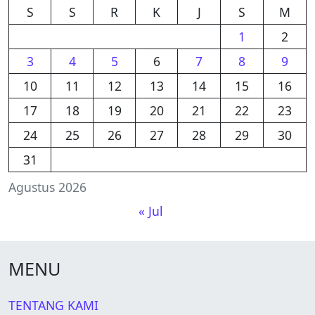
S
S
R
K
J
S
M
1
2
3
4
5
6
7
8
9
10
11
12
13
14
15
16
17
18
19
20
21
22
23
24
25
26
27
28
29
30
31
Agustus 2026
« Jul
MENU
TENTANG KAMI