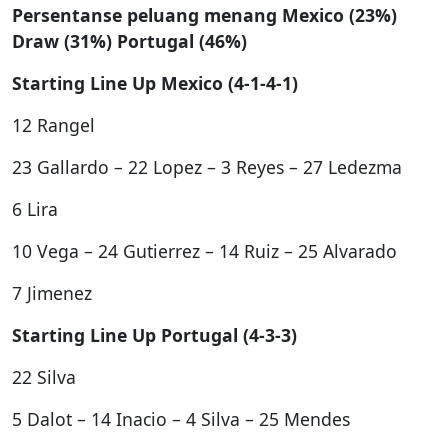
Persentanse peluang menang Mexico (23%)
Draw (31%) Portugal (46%)
Starting Line Up Mexico (4-1-4-1)
12 Rangel
23 Gallardo – 22 Lopez – 3 Reyes – 27 Ledezma
6 Lira
10 Vega – 24 Gutierrez – 14 Ruiz – 25 Alvarado
7 Jimenez
Starting Line Up Portugal (4-3-3)
22 Silva
5 Dalot – 14 Inacio – 4 Silva – 25 Mendes