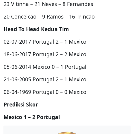
23 Vitinha – 21 Neves – 8 Fernandes
20 Conceicao – 9 Ramos – 16 Trincao
Head To Head Kedua Tim
02-07-2017 Portugal 2 – 1 Mexico
18-06-2017 Portugal 2 – 2 Mexico
05-06-2014 Mexico 0 – 1 Portugal
21-06-2005 Portugal 2 – 1 Mexico
06-04-1969 Portugal 0 – 0 Mexico
Prediksi Skor
Mexico 1 – 2 Portugal