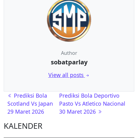
Author
sobatparlay
View all posts
Post navigation
Prediksi Bola
Prediksi Bola Deportivo
Scotland Vs Japan
Pasto Vs Atletico Nacional
29 Maret 2026
30 Maret 2026
KALENDER