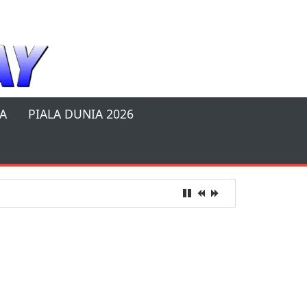
LAY
IA
PIALA DUNIA 2026