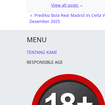
View all posts
Post navigation
Prediksi Bola Real Madrid Vs Celta V
Desember 2025
MENU
TENTANG KAMI
RESPONSIBLE AGE