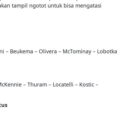
akan tampil ngotot untuk bisa mengatasi
ni – Beukema – Olivera – McTominay – Lobotka
McKennie – Thuram – Locatelli – Kostic –
tus