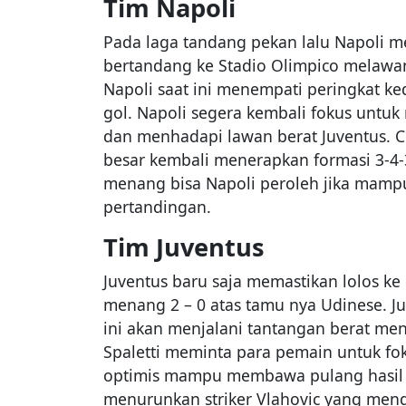
Tim Napoli
Pada laga tandang pekan lalu Napoli 
bertandang ke Stadio Olimpico melawa
Napoli saat ini menempati peringkat ke
gol. Napoli segera kembali fokus untuk
dan menhadapi lawan berat Juventus. 
besar kembali menerapkan formasi 3-4
menang bisa Napoli peroleh jika mampu 
pertandingan.
Tim Juventus
Juventus baru saja memastikan lolos ke 
menang 2 – 0 atas tamu nya Udinese. Ju
ini akan menjalani tantangan berat me
Spaletti meminta para pemain untuk fo
optimis mampu membawa pulang hasil ma
menurunkan striker Vlahovic yang menga