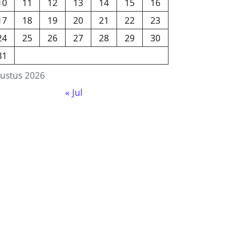
10
11
12
13
14
15
16
17
18
19
20
21
22
23
24
25
26
27
28
29
30
31
ustus 2026
« Jul