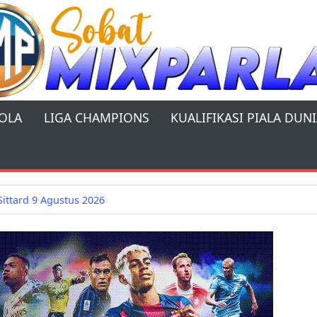
Bola Terkini & Prediksi Parlay Jitu Akurat | SOBATPAR
BOLA
LIGA CHAMPIONS
KUALIFIKASI PIALA DUN
Sittard 9 Agustus 2026