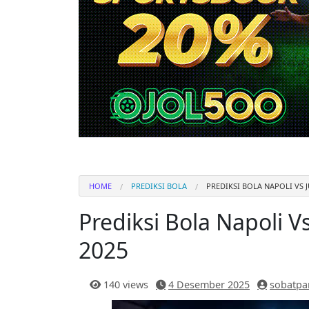
HOME
PREDIKSI BOLA
PREDIKSI BOLA NAPOLI VS 
Prediksi Bola Napoli 
2025
140 views
4 Desember 2025
sobatpa