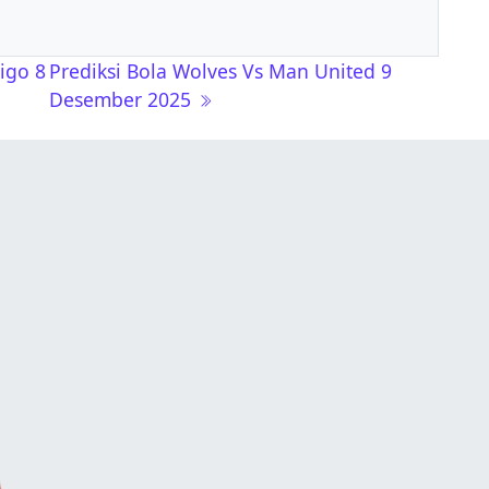
igo 8
Prediksi Bola Wolves Vs Man United 9
Desember 2025