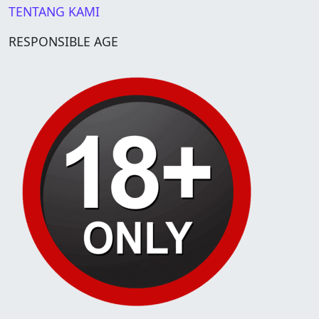
TENTANG KAMI
RESPONSIBLE AGE