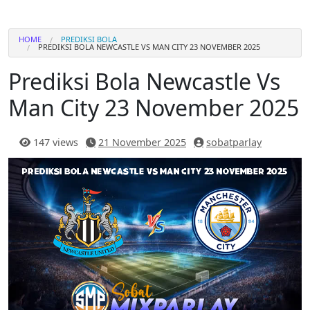
HOME
PREDIKSI BOLA
PREDIKSI BOLA NEWCASTLE VS MAN CITY 23 NOVEMBER 2025
Prediksi Bola Newcastle Vs
Man City 23 November 2025
147 views
21 November 2025
sobatparlay