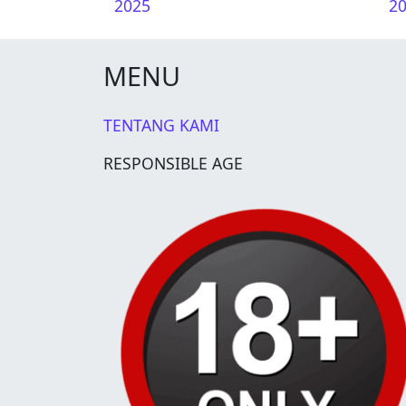
2025
2
MENU
TENTANG KAMI
RESPONSIBLE AGE