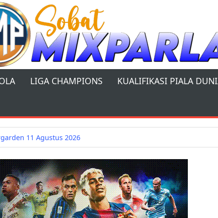
Bola Terkini & Prediksi Parlay Jitu Akurat | SOBATPAR
BOLA
LIGA CHAMPIONS
KUALIFIKASI PIALA DUN
urgarden 11 Agustus 2026