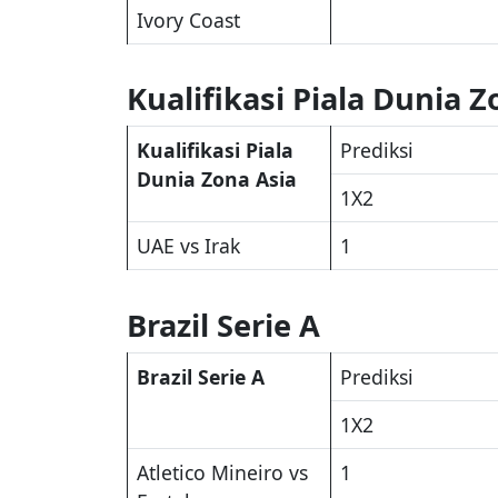
Ivory Coast
Kualifikasi Piala Dunia Z
Kualifikasi Piala
Prediksi
Dunia Zona Asia
1X2
UAE vs Irak
1
Brazil Serie A
Brazil Serie A
Prediksi
1X2
Atletico Mineiro vs
1