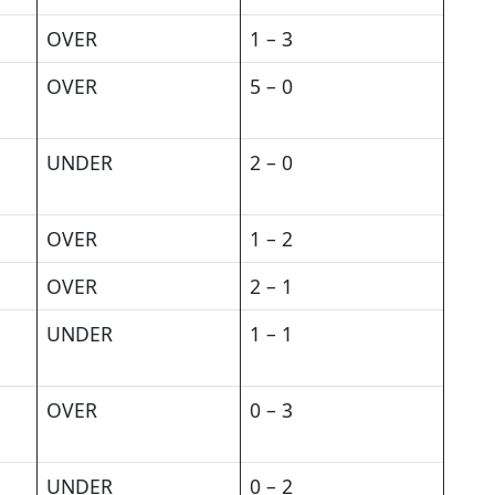
OVER
1 – 3
OVER
5 – 0
UNDER
2 – 0
OVER
1 – 2
OVER
2 – 1
UNDER
1 – 1
OVER
0 – 3
UNDER
0 – 2