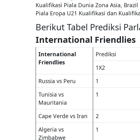
Kualifikasi Piala Dunia Zona Asia, Brazil 
Piala Eropa U21 Kualifikasi dan Kualifik
Berikut Tabel Prediksi Par
International Friendlies
International
Prediksi
Friendlies
1X2
Russia vs Peru
1
Tunisia vs
1
Mauritania
Cape Verde vs Iran
2
Algeria vs
1
Zimbabwe