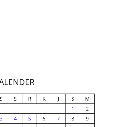
ALENDER
S
S
R
K
J
S
M
1
2
3
4
5
6
7
8
9