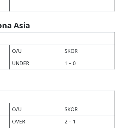
ona Asia
O/U
SKOR
UNDER
1 – 0
O/U
SKOR
OVER
2 – 1