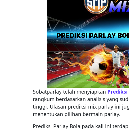
Sobatparlay telah menyiapkan
Prediksi
rangkum berdasarkan analisis yang suda
tinggi. Ulasan prediksi mix parlay ini 
menentukan pilihan bermain parlay.
Prediksi Parlay Bola pada kali ini terda