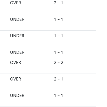
OVER
2 – 1
UNDER
1 – 1
UNDER
1 – 1
UNDER
1 – 1
OVER
2 – 2
OVER
2 – 1
UNDER
1 – 1