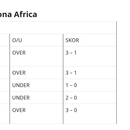
ona Africa
O/U
SKOR
OVER
3 – 1
OVER
3 – 1
UNDER
1 – 0
UNDER
2 – 0
OVER
3 – 0