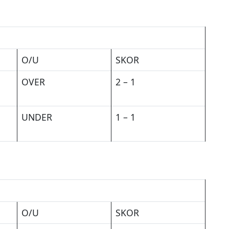
O/U
SKOR
OVER
2 – 1
UNDER
1 – 1
O/U
SKOR