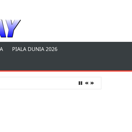
LAY
IA
PIALA DUNIA 2026