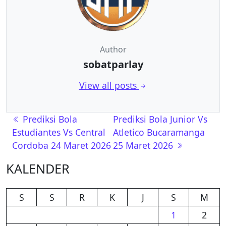
Author
sobatparlay
View all posts
Post navigation
Prediksi Bola
Prediksi Bola Junior Vs
Estudiantes Vs Central
Atletico Bucaramanga
Cordoba 24 Maret 2026
25 Maret 2026
KALENDER
S
S
R
K
J
S
M
1
2