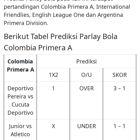
pertandingan Colombia Primera A, International
Friendlies, English League One dan Argentina
Primera Division.
Berikut Tabel Prediksi Parlay Bola
Colombia Primera A
Colombia
Prediksi
Primera A
1X2
O/U
SKOR
Deportivo
1
OVER
3 – 1
Pereira vs
Cucuta
Deportivo
Junior vs
X
UNDER
1 – 1
Atletico