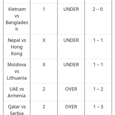
Vietnam
1
UNDER
2 – 0
vs
Banglades
h
Nepal vs
X
UNDER
1 – 1
Hong
Kong
Moldova
X
UNDER
1 – 1
vs
Lithuania
UAE vs
2
OVER
1 – 2
Armenia
Qatar vs
2
OVER
1 – 3
Serbia