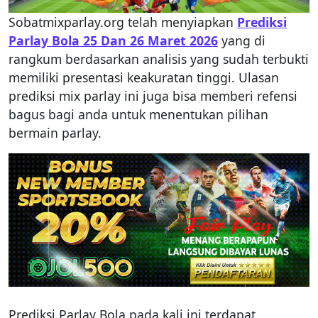
Sobatmixparlay.org telah menyiapkan
Prediksi
Parlay Bola 25 Dan 26 Maret 2026
yang di
rangkum berdasarkan analisis yang sudah terbukti
memiliki presentasi keakuratan tinggi. Ulasan
prediksi mix parlay ini juga bisa memberi refensi
bagus bagi anda untuk menentukan pilihan
bermain parlay.
Prediksi Parlay Bola pada kali ini terdapat