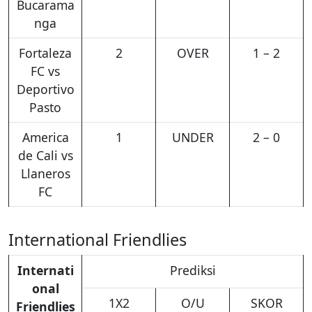
Bucarama
nga
Fortaleza
2
OVER
1 – 2
FC vs
Deportivo
Pasto
America
1
UNDER
2 – 0
de Cali vs
Llaneros
FC
International Friendlies
Internati
Prediksi
onal
1X2
O/U
SKOR
Friendlies