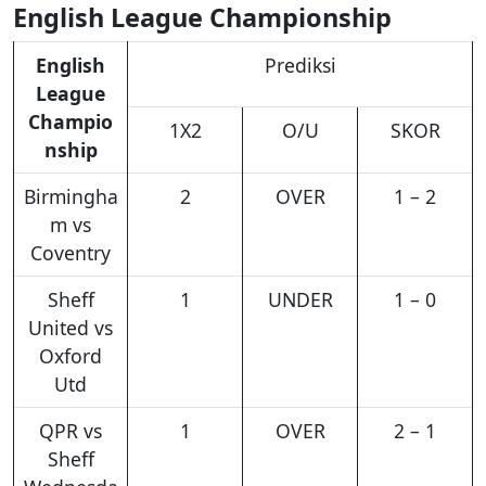
English League Championship
English
Prediksi
League
Champio
1X2
O/U
SKOR
nship
Birmingha
2
OVER
1 – 2
m vs
Coventry
Sheff
1
UNDER
1 – 0
United vs
Oxford
Utd
QPR vs
1
OVER
2 – 1
Sheff