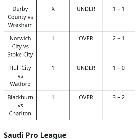
Derby
X
UNDER
1 – 1
County vs
Wrexham
Norwich
1
OVER
2 – 1
City vs
Stoke City
Hull City
1
UNDER
1 – 0
vs
Watford
Blackburn
1
OVER
3 – 2
vs
Charlton
Saudi Pro League