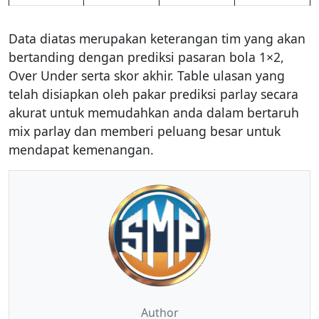
Data diatas merupakan keterangan tim yang akan
bertanding dengan prediksi pasaran bola 1×2,
Over Under serta skor akhir. Table ulasan yang
telah disiapkan oleh pakar prediksi parlay secara
akurat untuk memudahkan anda dalam bertaruh
mix parlay dan memberi peluang besar untuk
mendapat kemenangan.
Author