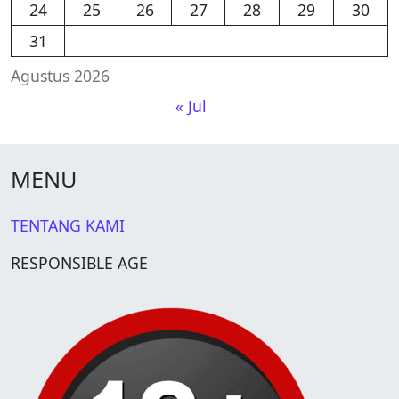
24
25
26
27
28
29
30
31
Agustus 2026
« Jul
MENU
TENTANG KAMI
RESPONSIBLE AGE