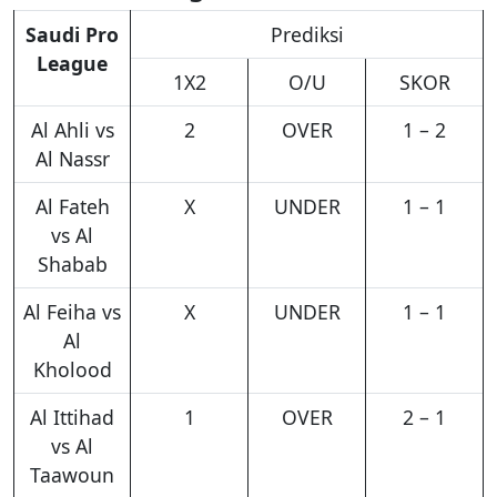
Saudi Pro
Prediksi
League
1X2
O/U
SKOR
Al Ahli vs
2
OVER
1 – 2
Al Nassr
Al Fateh
X
UNDER
1 – 1
vs Al
Shabab
Al Feiha vs
X
UNDER
1 – 1
Al
Kholood
Al Ittihad
1
OVER
2 – 1
vs Al
Taawoun