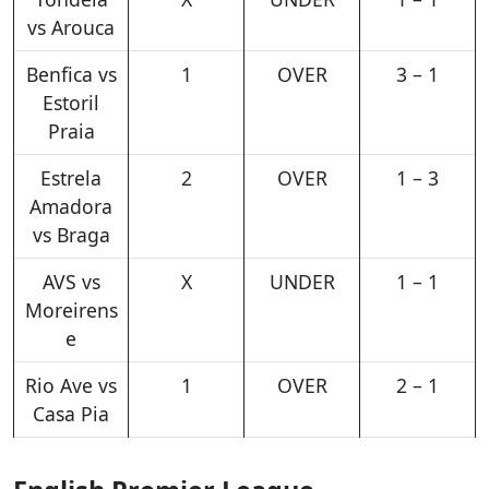
vs Arouca
Benfica vs
1
OVER
3 – 1
Estoril
Praia
Estrela
2
OVER
1 – 3
Amadora
vs Braga
AVS vs
X
UNDER
1 – 1
Moreirens
e
Rio Ave vs
1
OVER
2 – 1
Casa Pia