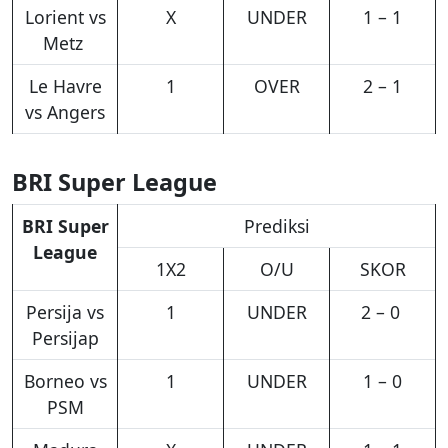
Lorient vs
X
UNDER
1 – 1
Metz
Le Havre
1
OVER
2 – 1
vs Angers
BRI Super League
BRI Super
Prediksi
League
1X2
O/U
SKOR
Persija vs
1
UNDER
2 – 0
Persijap
Borneo vs
1
UNDER
1 – 0
PSM