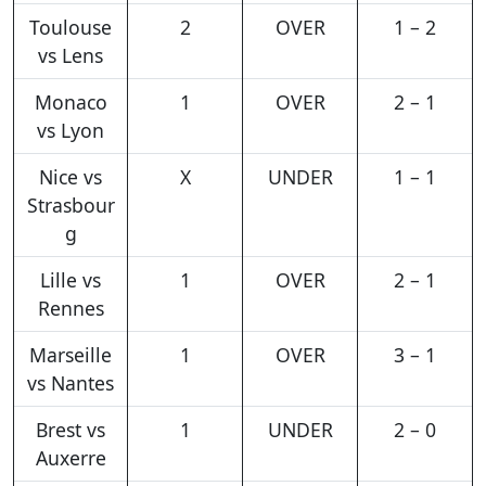
Toulouse
2
OVER
1 – 2
vs Lens
Monaco
1
OVER
2 – 1
vs Lyon
Nice vs
X
UNDER
1 – 1
Strasbour
g
Lille vs
1
OVER
2 – 1
Rennes
Marseille
1
OVER
3 – 1
vs Nantes
Brest vs
1
UNDER
2 – 0
Auxerre