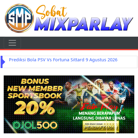
Skip to content
Prediksi Bola Terkini & Prediksi Parlay Jitu Akurat 
Skip to content
Main Navigation
Prediksi Parlay Bola 9 Dan 10 Agustus 2026