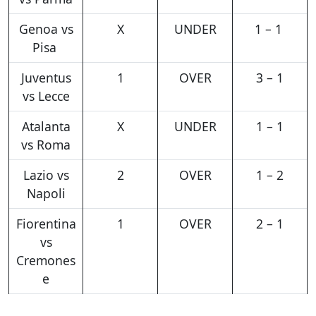
Genoa vs
X
UNDER
1 – 1
Pisa
Juventus
1
OVER
3 – 1
vs Lecce
Atalanta
X
UNDER
1 – 1
vs Roma
Lazio vs
2
OVER
1 – 2
Napoli
Fiorentina
1
OVER
2 – 1
vs
Cremones
e