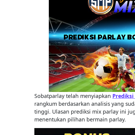
Sobatparlay telah menyiapkan
Prediksi
rangkum berdasarkan analisis yang suda
tinggi. Ulasan prediksi mix parlay ini 
menentukan pilihan bermain parlay.