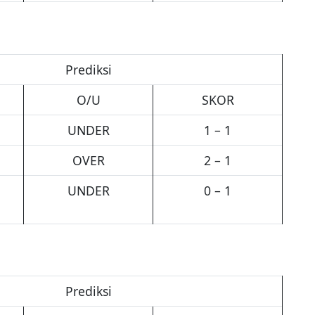
Prediksi
O/U
SKOR
UNDER
1 – 1
OVER
2 – 1
UNDER
0 – 1
Prediksi