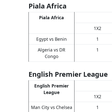
Piala Africa
Piala Africa
1X2
Egypt vs Benin
1
Algeria vs DR
1
Congo
English Premier League
English Premier
League
1X2
Man City vs Chelsea
1