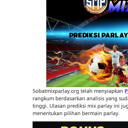
Sobatmixparlay.org telah menyiapkan
P
rangkum berdasarkan analisis yang suda
tinggi. Ulasan prediksi mix parlay ini 
menentukan pilihan bermain parlay.