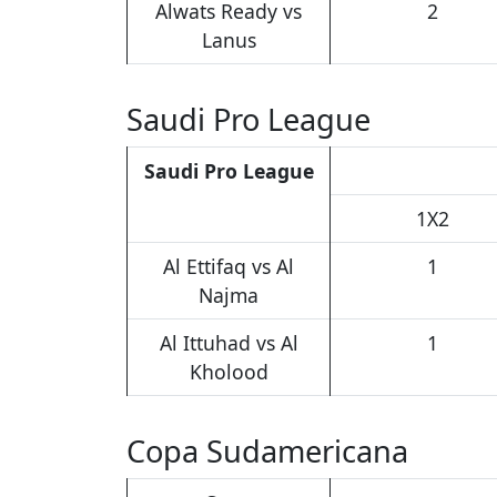
Alwats Ready vs
2
Lanus
Saudi Pro League
Saudi Pro League
1X2
Al Ettifaq vs Al
1
Najma
Al Ittuhad vs Al
1
Kholood
Copa Sudamericana