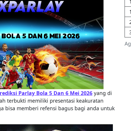
Ag
rediksi Parlay Bola 5 Dan 6 Mei 2026
yang di
h terbukti memiliki presentasi keakuratan
juga bisa memberi refensi bagus bagi anda untuk