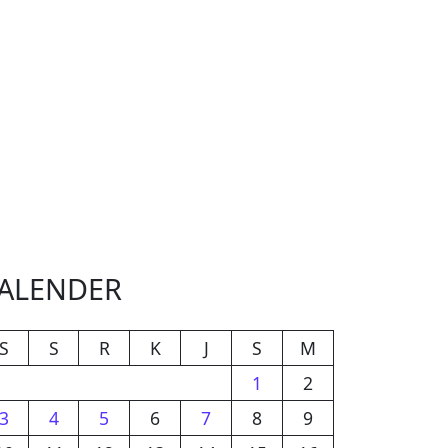
ALENDER
S
S
R
K
J
S
M
1
2
3
4
5
6
7
8
9