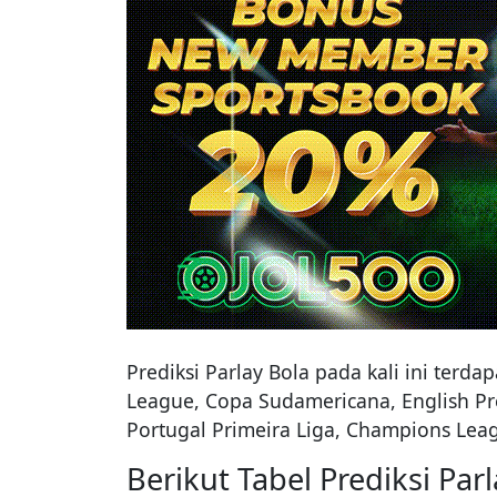
Prediksi Parlay Bola pada kali ini terd
League, Copa Sudamericana, English Prem
Portugal Primeira Liga, Champions Lea
Berikut Tabel Prediksi Par