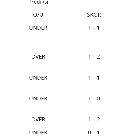
Prediksi
O/U
SKOR
UNDER
1 – 1
OVER
1 – 2
UNDER
1 – 1
UNDER
1 – 0
OVER
1 – 2
UNDER
0 – 1