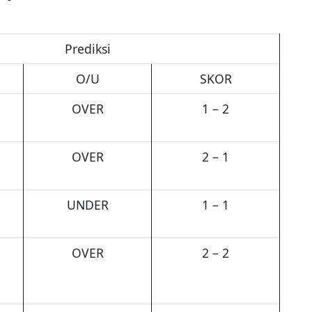
Prediksi
O/U
SKOR
OVER
1 – 2
OVER
2 – 1
UNDER
1 – 1
OVER
2 – 2