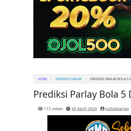
HOME
PREDIKSI PARLAY
PREDIKSI PARLAY BOLA 5 
Prediksi Parlay Bola 5
115 views
30 April 2026
sobatparlay