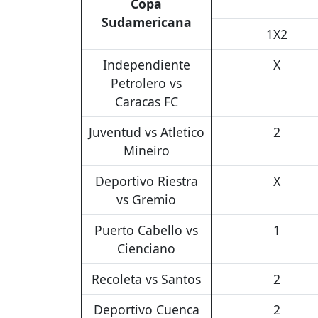
Copa
Sudamericana
1X2
Independiente
X
Petrolero vs
Caracas FC
Juventud vs Atletico
2
Mineiro
Deportivo Riestra
X
vs Gremio
Puerto Cabello vs
1
Cienciano
Recoleta vs Santos
2
Deportivo Cuenca
2