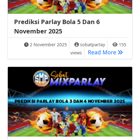
Prediksi Parlay Bola 5 Dan 6
November 2025
2 November 2025
sobatparlay
155
Prediksi
Read More
views