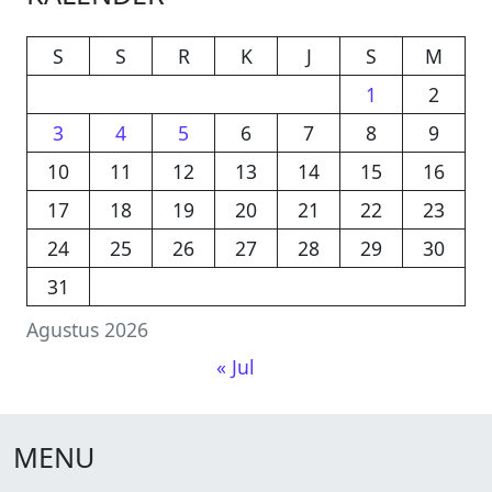
S
S
R
K
J
S
M
1
2
3
4
5
6
7
8
9
10
11
12
13
14
15
16
17
18
19
20
21
22
23
24
25
26
27
28
29
30
31
Agustus 2026
« Jul
MENU