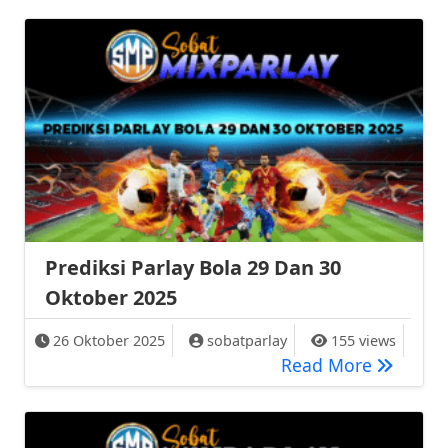
Prediksi Parlay Bola 29 Dan 30
Oktober 2025
26 Oktober 2025
sobatparlay
155 views
Prediksi
Read More