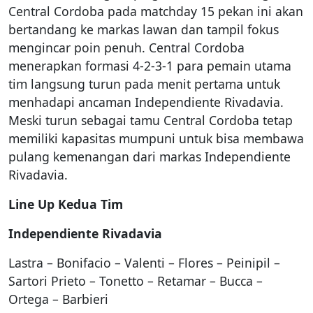
Central Cordoba pada matchday 15 pekan ini akan
bertandang ke markas lawan dan tampil fokus
mengincar poin penuh. Central Cordoba
menerapkan formasi 4-2-3-1 para pemain utama
tim langsung turun pada menit pertama untuk
menhadapi ancaman Independiente Rivadavia.
Meski turun sebagai tamu Central Cordoba tetap
memiliki kapasitas mumpuni untuk bisa membawa
pulang kemenangan dari markas Independiente
Rivadavia.
Line Up Kedua Tim
Independiente Rivadavia
Lastra – Bonifacio – Valenti – Flores – Peinipil –
Sartori Prieto – Tonetto – Retamar – Bucca –
Ortega – Barbieri