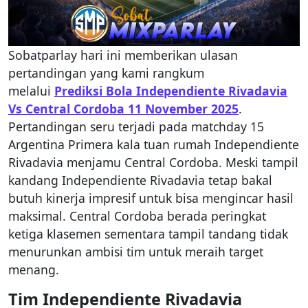
Sobatparlay hari ini memberikan ulasan
pertandingan yang kami rangkum
melalui
Prediksi Bola Independiente Rivadavia
Vs Central Cordoba 11 November 2025
.
Pertandingan seru terjadi pada matchday 15
Argentina Primera kala tuan rumah Independiente
Rivadavia menjamu Central Cordoba. Meski tampil
kandang Independiente Rivadavia tetap bakal
butuh kinerja impresif untuk bisa mengincar hasil
maksimal. Central Cordoba berada peringkat
ketiga klasemen sementara tampil tandang tidak
menurunkan ambisi tim untuk meraih target
menang.
Tim Independiente Rivadavia